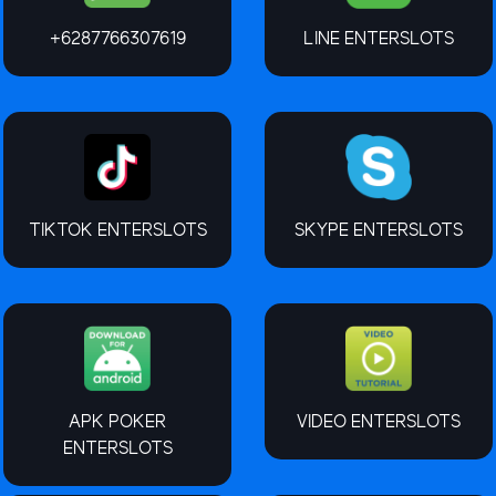
+6287766307619
LINE ENTERSLOTS
TIKTOK ENTERSLOTS
SKYPE ENTERSLOTS
APK POKER
VIDEO ENTERSLOTS
ENTERSLOTS