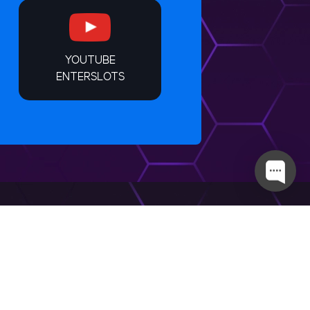
YOUTUBE
ENTERSLOTS