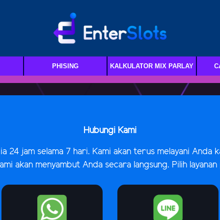
PHISING
KALKULATOR MIX PARLAY
C
Hubungi Kami
a 24 jam selama 7 hari. Kami akan terus melayani Anda
ami akan menyambut Anda secara langsung. Pilih layanan 