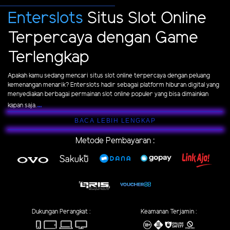
Enterslots
Situs Slot Online
Terpercaya dengan Game
Terlengkap
Apakah kamu sedang mencari situs slot online terpercaya dengan peluang
kemenangan menarik? Enterslots hadir sebagai platform hiburan digital yang
menyediakan berbagai permainan slot online populer yang bisa dimainkan
...
kapan saja.
BACA LEBIH LENGKAP
Metode Pembayaran :
Dukungan Perangkat :
Keamanan Terjamin :