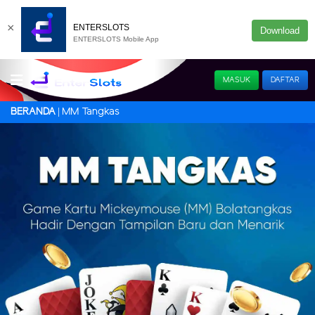
×
ENTERSLOTS
Download
ENTERSLOTS Mobile App
MASUK
DAFTAR
MM Tangkas
BERANDA