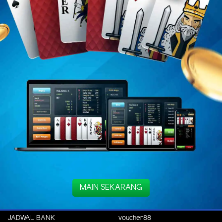
MAIN SEKARANG
JADWAL BANK
voucher88