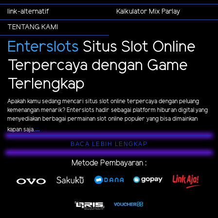
link-alternatif
Kalkulator Mix Parlay
TENTANG KAMI
Enterslots
Situs Slot Online
Terpercaya dengan Game
Terlengkap
Apakah kamu sedang mencari situs slot online terpercaya dengan peluang
kemenangan menarik? Enterslots hadir sebagai platform hiburan digital yang
menyediakan berbagai permainan slot online populer yang bisa dimainkan
...
kapan saja.
BACA LEBIH LENGKAP
Metode Pembayaran :